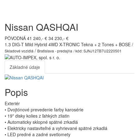
Toggl
navig
Nissan QASHQAI
PÔVODNÁ 41 240,- €
34 230,- €
1.3 DIG-T Mild Hybrid 4WD X-TRONIC Tekna + 2 Tones + BOSE /
/
Skladové vozidlá
Bratislava - predajňa
/ kód: SJNJ12TB7U2220501
Základné údaje
Popis
Exteriér
• Dvojtónové prevedenie farby karosérie
• 19" disky kolies z ľahkých zliatin
• Automaticky sklopné spätné zrkadlá
• Elektricky nastaviteľné a vyhrievané spätné zrkadlá
• LED predné a zadné svetlomety