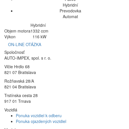
Hybridní
Prevodovka
Automat
Hybridní
Objem motora
1332 ccm
Výkon
116 kW
ON-LINE OTÁZKA
Spoločnosť
AUTO-IMPEX, spol. s r. o.
Vlčie Hrdlo 68
821 07 Bratislava
Rožňavská 28/A
821 04 Bratislava
Trstínska cesta 28
917 01 Trnava
Vozidlá
Ponuka vozidiel k odberu
Ponuka ojazdených vozidiel