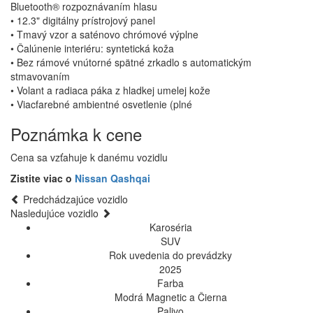
Bluetooth® rozpoznávaním hlasu
• 12.3" digitálny prístrojový panel
• Tmavý vzor a saténovo chrómové výplne
• Čalúnenie interiéru: syntetická koža
• Bez rámové vnútorné spätné zrkadlo s automatickým
stmavovaním
• Volant a radiaca páka z hladkej umelej kože
• Viacfarebné ambientné osvetlenie (plné
Poznámka k cene
Cena sa vzťahuje k danému vozidlu
Zistite viac o
Nissan Qashqai
Predchádzajúce vozidlo
Nasledujúce vozidlo
Karoséria
SUV
Rok uvedenia do prevádzky
2025
Farba
Modrá Magnetic a Čierna
Palivo