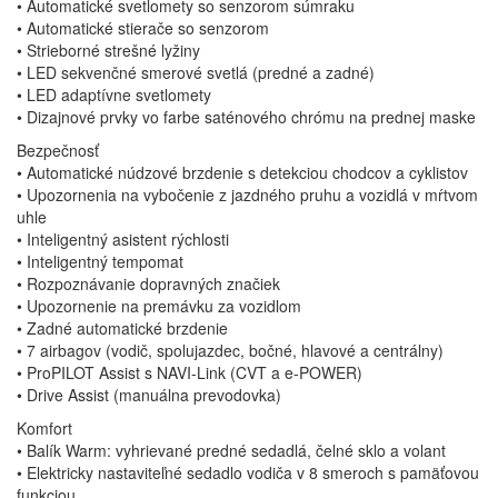
• Automatické svetlomety so senzorom súmraku
• Automatické stierače so senzorom
• Strieborné strešné lyžiny
• LED sekvenčné smerové svetlá (predné a zadné)
• LED adaptívne svetlomety
• Dizajnové prvky vo farbe saténového chrómu na prednej maske
Bezpečnosť
• Automatické núdzové brzdenie s detekciou chodcov a cyklistov
• Upozornenia na vybočenie z jazdného pruhu a vozidlá v mŕtvom
uhle
• Inteligentný asistent rýchlosti
• Inteligentný tempomat
• Rozpoznávanie dopravných značiek
• Upozornenie na premávku za vozidlom
• Zadné automatické brzdenie
• 7 airbagov (vodič, spolujazdec, bočné, hlavové a centrálny)
• ProPILOT Assist s NAVI-Link (CVT a e-POWER)
• Drive Assist (manuálna prevodovka)
Komfort
• Balík Warm: vyhrievané predné sedadlá, čelné sklo a volant
• Elektricky nastaviteľné sedadlo vodiča v 8 smeroch s pamäťovou
funkciou