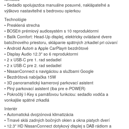
• Sedadlo spolujazdca manuálne posuvné, naklápateľné a
výškovo nastaviteľné s bedrovou opierkou
Technológie
• Presklená strecha
• BOSE® prémiový audiosystém s 10 reproduktormi
• Balík Comfort: Head-Up displej, elektricky ovládané dvere
batožinového priestoru, sklápanie spätných zrkadiel pri cúvaní
• Android Auto® a Apple CarPlay® bezdrôtové
• Display Audio 12.3" so 6 reproduktormi
• 2 x USB-C pre 1. rad sedadiel
• 2 x USB-C pre 2. rad sedadiel
• NissanConnect s navigáciou a službami Google
• Bezdrôtová nabíjačka 15W
• 3D panoramatický kamerový parkovací asistent
• Plný parkovací asistent (iba pre e-POWER)
• Pokročilý I-Key s pamäťovou funkciou: sedadlo vodiča a
vonkajšie spätné zrkadlá
Interiér
• Automatická dvojzónová klimatizácia
• Tmavé sklá zadných bočných okien a okna piatych dverí
• 12.3" HD NissanConnect dotykový displej s DAB rádiom a