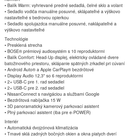
• Balík Warm: vyhrievané predné sedadlá, čelné sklo a volant
• Sedadlo vodiča manuálne posuvné, sklápateľné a výškovo
nastaviteľné s bedrovou opierkou
• Sedadlo spolujazdca manuálne posuvné, naklápateľné a
výškovo nastaviteľné
Technológie
• Presklená strecha
• BOSE® prémiový audiosystém s 10 reproduktormi
• Balík Comfort: Head-Up displej, elektricky ovládané dvere
batožinového priestoru, sklápanie spätných zrkadiel pri cúvaní
• Android Auto® a Apple CarPlay® bezdrôtové
• Display Audio 12,3" so 6 reproduktormi
• 2× USB-C pre 1. rad sedadiel
• 2× USB-C pre 2. rad sedadiel
• NissanConnect s navigáciou a službami Google
• Bezdrôtová nabíjačka 15 W
• 3D panoramatický kamerový parkovací asistent
• Plný parkovací asistent (iba pre e-POWER)
Interiér
• Automatická dvojzónová klimatizácia
• Tmavé sklá zadných bočných okien a okna piatych dverí