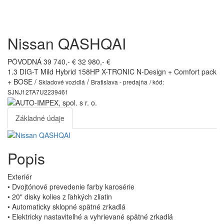
Toggl
navig
Nissan QASHQAI
PÔVODNÁ 39 740,- €
32 980,- €
1.3 DIG-T Mild Hybrid 158HP X-TRONIC N-Design + Comfort pack
+ BOSE /
/
Skladové vozidlá
Bratislava - predajňa
/ kód:
SJNJ12TA7U2239461
Základné údaje
Popis
Exteriér
• Dvojtónové prevedenie farby karosérie
• 20" disky kolies z ľahkých zliatin
• Automaticky sklopné spätné zrkadlá
• Elektricky nastaviteľné a vyhrievané spätné zrkadlá