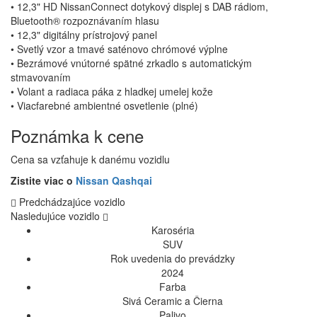
• 12,3" HD NissanConnect dotykový displej s DAB rádiom,
Bluetooth® rozpoznávaním hlasu
• 12,3" digitálny prístrojový panel
• Svetlý vzor a tmavé saténovo chrómové výplne
• Bezrámové vnútorné spätné zrkadlo s automatickým
stmavovaním
• Volant a radiaca páka z hladkej umelej kože
• Viacfarebné ambientné osvetlenie (plné)
Poznámka k cene
Cena sa vzťahuje k danému vozidlu
Zistite viac o
Nissan Qashqai
Predchádzajúce vozidlo
Nasledujúce vozidlo
Karoséria
SUV
Rok uvedenia do prevádzky
2024
Farba
Sivá Ceramic a Čierna
Palivo