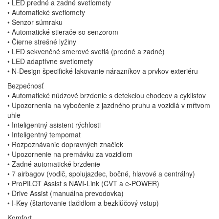
• LED predné a zadné svetlomety
• Automatické svetlomety
• Senzor súmraku
• Automatické stierače so senzorom
• Čierne strešné lyžiny
• LED sekvenčné smerové svetlá (predné a zadné)
• LED adaptívne svetlomety
• N-Design špecifické lakovanie nárazníkov a prvkov exteriéru
Bezpečnosť
• Automatické núdzové brzdenie s detekciou chodcov a cyklistov
• Upozornenia na vybočenie z jazdného pruhu a vozidlá v mŕtvom
uhle
• Inteligentný asistent rýchlosti
• Inteligentný tempomat
• Rozpoznávanie dopravných značiek
• Upozornenie na premávku za vozidlom
• Zadné automatické brzdenie
• 7 airbagov (vodič, spolujazdec, bočné, hlavové a centrálny)
• ProPILOT Assist s NAVI-Link (CVT a e-POWER)
• Drive Assist (manuálna prevodovka)
• I-Key (štartovanie tlačidlom a bezkľúčový vstup)
Komfort