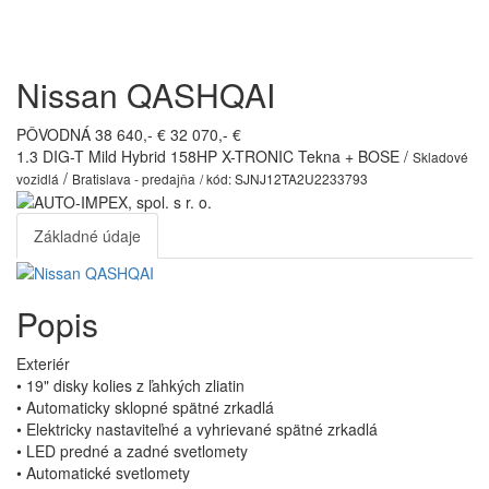
Toggl
navig
Nissan QASHQAI
PÔVODNÁ 38 640,- €
32 070,- €
1.3 DIG-T Mild Hybrid 158HP X-TRONIC Tekna + BOSE /
Skladové
/
vozidlá
Bratislava - predajňa
/ kód: SJNJ12TA2U2233793
Základné údaje
Popis
Exteriér
• 19" disky kolies z ľahkých zliatin
• Automaticky sklopné spätné zrkadlá
• Elektricky nastaviteľné a vyhrievané spätné zrkadlá
• LED predné a zadné svetlomety
• Automatické svetlomety