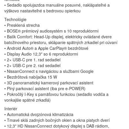
• Sedadlo spolujazdca manuálne posuvné, naklápateľné a
výškovo nastaviteľné s bedrovou opierkou
Technológie
• Presklená strecha
• BOSE® prémiový audiosystém s 10 reproduktormi
• Balík Comfort: Head-Up displej, elektricky ovládané dvere
batožinového priestoru, sklápanie spätných zrkadiel pri cúvaní
• Android Auto® a Apple CarPlay® bezdrôtové
• Display Audio 12,3" so 6 reproduktormi
• 2× USB-C pre 1. rad sedadiel
• 2× USB-C pre 2. rad sedadiel
• NissanConnect s navigáciou a službami Google
• Bezdrôtová nabíjačka 15 W
• 3D panoramatický kamerový parkovací asistent
• Plný parkovací asistent (iba pre e-POWER)
• Pokročilý I-Key s pamäťovou funkciou (sedadlo vodiča a
vonkajšie spätné zrkadlá)
Interiér
• Automatická dvojzónová klimatizácia
• Tmavé sklá zadných bočných okien a okna piatych dverí
• 12,3" HD NissanConnect dotykový displej s DAB rádiom,