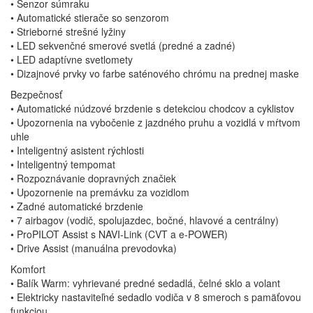
• Senzor súmraku
• Automatické stierače so senzorom
• Strieborné strešné lyžiny
• LED sekvenčné smerové svetlá (predné a zadné)
• LED adaptívne svetlomety
• Dizajnové prvky vo farbe saténového chrómu na prednej maske
Bezpečnosť
• Automatické núdzové brzdenie s detekciou chodcov a cyklistov
• Upozornenia na vybočenie z jazdného pruhu a vozidlá v mŕtvom
uhle
• Inteligentný asistent rýchlosti
• Inteligentný tempomat
• Rozpoznávanie dopravných značiek
• Upozornenie na premávku za vozidlom
• Zadné automatické brzdenie
• 7 airbagov (vodič, spolujazdec, bočné, hlavové a centrálny)
• ProPILOT Assist s NAVI-Link (CVT a e-POWER)
• Drive Assist (manuálna prevodovka)
Komfort
• Balík Warm: vyhrievané predné sedadlá, čelné sklo a volant
• Elektricky nastaviteľné sedadlo vodiča v 8 smeroch s pamäťovou
funkciou