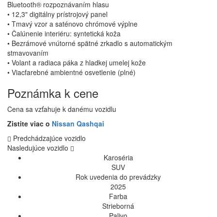
Bluetooth® rozpoznávaním hlasu
• 12,3" digitálny prístrojový panel
• Tmavý vzor a saténovo chrómové výplne
• Čalúnenie interiéru: syntetická koža
• Bezrámové vnútorné spätné zrkadlo s automatickým
stmavovaním
• Volant a radiaca páka z hladkej umelej kože
• Viacfarebné ambientné osvetlenie (plné)
Poznámka k cene
Cena sa vzťahuje k danému vozidlu
Zistite viac o
Nissan Qashqai
Predchádzajúce vozidlo
Nasledujúce vozidlo
Karoséria
SUV
Rok uvedenia do prevádzky
2025
Farba
Strieborná
Palivo